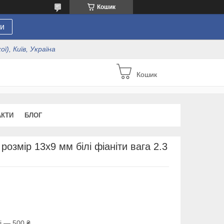
Кошик
и
ї), Київ, Україна
Кошик
АКТИ
БЛОГ
озмір 13х9 мм білі фіаніти вага 2.3
і — 500 ₴