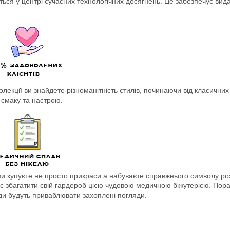
ься у центрі сучасних технологічних досягнень. Це забезпечує вид
колекції ви знайдете різноманітність стилів, починаючи від класичних
смаку та настрою.
 купуєте не просто прикраси а набуваєте справжнього символу розко
нс збагатити свій гардероб цією чудовою медичною біжутерією. Пор
жди будуть приваблювати захоплені погляди.