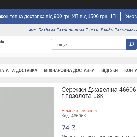
коштовна доставка від 900 грн УП від 1500 грн НП
Умов
вул. Богдана Гаврилишина 7 (ран. Ванди Василевсько
ія
ЛАТА ТА ДОСТАВКА
МІЖНАРОДНА ДОСТАВКА
ВІДГУКИ
КОНТ
Сережки Джавеліна 46606 р
г позолота 18К
Немає в наявності
Код:
46606К
74 ₴
Мінімальна сума замовлення на сайт