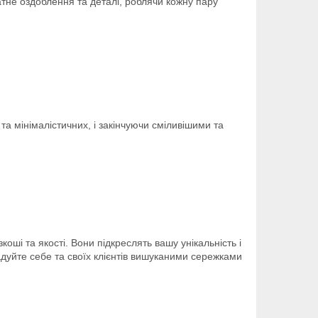
атне оздоблення та деталі, роблячи кожну пару
 та мінімалістичних, і закінчуючи сміливішими та
ші та якості. Вони підкреслять вашу унікальність і
адуйте себе та своїх клієнтів вишуканими сережками