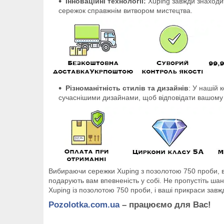
Інноваційні технології:
Xuping завжди знаходит
сережок справжнім витвором мистецтва.
Різноманітність стилів та дизайнів
: У нашій 
сучаснішими дизайнами, щоб відповідати вашому 
Вибираючи сережки Xuping з позолотою 750 проби, ви
подарують вам впевненість у собі. Не пропустіть ша
Xuping із позолотою 750 проби, і ваші прикраси зав
Pozolotka.com.ua
– працюємо для Вас!