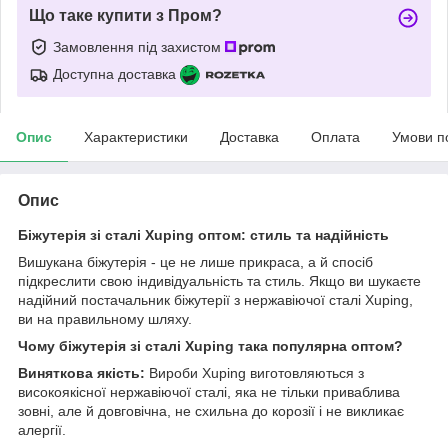
Що таке купити з Пром?
Замовлення під захистом
Доступна доставка
Опис
Характеристики
Доставка
Оплата
Умови п
Опис
Біжутерія зі сталі Xuping оптом: стиль та надійність
Вишукана біжутерія - це не лише прикраса, а й спосіб
підкреслити свою індивідуальність та стиль. Якщо ви шукаєте
надійний постачальник біжутерії з нержавіючої сталі Xuping,
ви на правильному шляху.
Чому біжутерія зі сталі Xuping така популярна оптом?
Виняткова якість:
Вироби Xuping виготовляються з
високоякісної нержавіючої сталі, яка не тільки приваблива
зовні, але й довговічна, не схильна до корозії і не викликає
алергії.