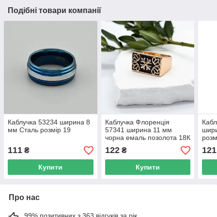
Подібні товари компанії
Каблучка 53234 ширина 8
Каблучка Флоренція
Кабл
мм Сталь розмір 19
57341 ширина 11 мм
шири
чорна емаль позолота 18К
розм
розмір 19
111
122
121
₴
₴
Купити
Купити
Про нас
99% позитивних з 363 відгуків за рік