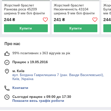
Жорсткий браслет
Жорсткий браслет
Жорс
Ранкова роса 45209
Нескінченність 43104
Була
ширина 9 мм білі фіаніти
ширина 9 мм білі фіаніти
мм б
позолота 18К довжина 15-
позолота Біле Золото
емал
244
241
244
₴
₴
18
довжина 15-18
довж
Купити
Купити
Про нас
99% позитивних з 363 відгуків за рік
Працює з 19.05.2016
м. Київ
вул. Богдана Гаврилишина 7 (ран. Ванди Василевської),
Київ, Україна
Контакти
Сьогодні працює з 09:00 до 17:30
Показати весь графік роботи