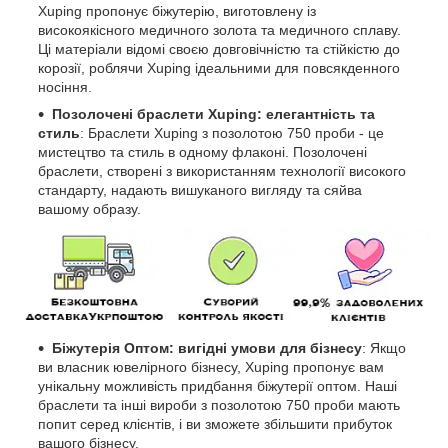
Xuping пропонує біжутерію, виготовлену із
високоякісного медичного золота та медичного сплаву.
Ці матеріали відомі своєю довговічністю та стійкістю до
корозії, роблячи Xuping ідеальними для повсякденного
носіння.
Позолочені браслети Xuping: елегантність та
стиль
: Браслети Xuping з позолотою 750 проби - це
мистецтво та стиль в одному флаконі. Позолочені
браслети, створені з використанням технології високого
стандарту, надають вишуканого вигляду та сяйва
вашому образу.
Біжутерія Оптом: вигідні умови для бізнесу
: Якщо
ви власник ювелірного бізнесу, Xuping пропонує вам
унікальну можливість придбання біжутерії оптом. Наші
браслети та інші вироби з позолотою 750 проби мають
попит серед клієнтів, і ви зможете збільшити прибуток
вашого бізнесу.