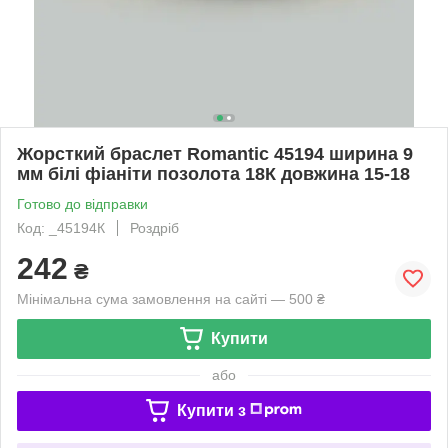
Жорсткий браслет Romantic 45194 ширина 9
мм білі фіаніти позолота 18К довжина 15-18
Готово до відправки
Код: _45194К
Роздріб
242
₴
Мінімальна сума замовлення на сайті — 500 ₴
Купити
або
Купити з