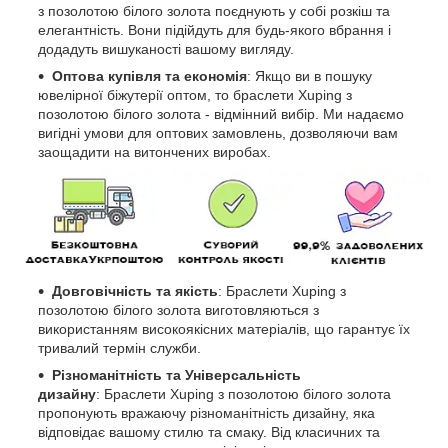
з позолотою білого золота поєднують у собі розкіш та
елегантність. Вони підійдуть для будь-якого вбрання і
додадуть вишуканості вашому вигляду.
Оптова купівля та економія
: Якщо ви в пошуку
ювелірної біжутерії оптом, то браслети Xuping з
позолотою білого золота - відмінний вибір. Ми надаємо
вигідні умови для оптових замовлень, дозволяючи вам
заощадити на витончених виробах.
Довговічність та якість
: Браслети Xuping з
позолотою білого золота виготовляються з
використанням високоякісних матеріалів, що гарантує їх
тривалий термін служби.
Різноманітність та Універсальність
дизайну
: Браслети Xuping з позолотою білого золота
пропонують вражаючу різноманітність дизайну, яка
відповідає вашому стилю та смаку. Від класичних та