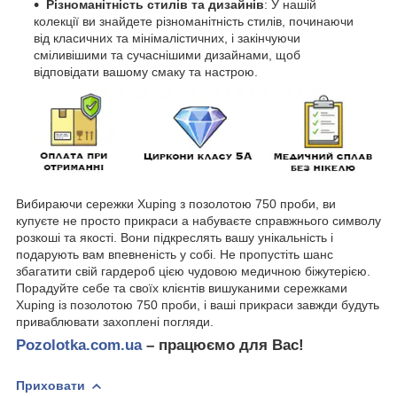
Різноманітність стилів та дизайнів
: У нашій
колекції ви знайдете різноманітність стилів, починаючи
від класичних та мінімалістичних, і закінчуючи
сміливішими та сучаснішими дизайнами, щоб
відповідати вашому смаку та настрою.
Вибираючи сережки Xuping з позолотою 750 проби, ви
купуєте не просто прикраси а набуваєте справжнього символу
розкоші та якості. Вони підкреслять вашу унікальність і
подарують вам впевненість у собі. Не пропустіть шанс
збагатити свій гардероб цією чудовою медичною біжутерією.
Порадуйте себе та своїх клієнтів вишуканими сережками
Xuping із позолотою 750 проби, і ваші прикраси завжди будуть
приваблювати захоплені погляди.
Pozolotka.com.ua
– працюємо для Вас!
Приховати