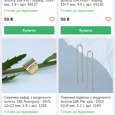
золота 18К Ріо - Xuping, 10х5
золота 18К Роуз - Xuping,
мм, 1.9 г, арт. 59137
13×7 мм, 3.0 г, арт. 59140
Готово до відправки
Готово до відправки
59
59
₴
₴
Купити
Купити
Сережка кафф з медичного
Сережки підвіски з медичного
золота 18К Avangard - DGS,
золота 18К Рів' єра - DGS,
12х12 мм, 1.8 г, арт. 1158
62х9 мм, 2.2 г, арт. 1180
Готово до відправки
Готово до відправки