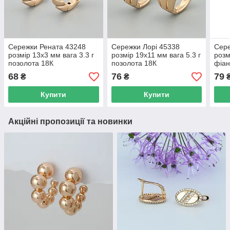
Сережки Рената 43248
Сережки Лорі 45338
Сере
розмір 13х3 мм вага 3.3 г
розмір 19х11 мм вага 5.3 г
розм
позолота 18К
позолота 18К
фіан
вага
68
76
79
₴
₴
Купити
Купити
Акційні пропозиції та новинки