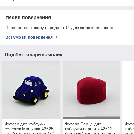
Умови повернення
Повернення товару впродовж 14 днів за домовленістю
Всі умови повернення
Подібні товари компанії
Футляр для каблучки
Футляр Серце для
Футл
сережок Машинка 42625
каблучки сережок 42612
кабл
синій оксамит розмір 4х7
бордовий оксамит розмір
роже