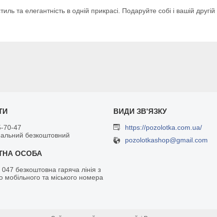
тиль та елегантність в одній прикрасі. Подаруйте собі і вашій друг
5-70-47
https://pozolotka.com.ua/
нальний безкоштовний
pozolotkashop@gmail.com
 047 безкоштовна гаряча лінія з
о мобільного та міського номера