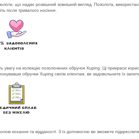
олоти, що надає розкішний зовнішній вигляд. Позолота, використана
іть після тривалого носіння.
 увагу на колекцію позолочених обручок Xuping. Ці прикраси корист
опонувавши обручки Xuping своїм клієнтам, ви задовольните їх запит
олом кохання та відданості. З їх допомогою ви зможете підкреслити 