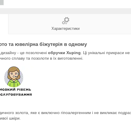
Характеристики
то та ювелірна біжутерія в одному
 дизайну - це позолочені
обручки Xuping
. Ці унікальні прикраси н
ного сплаву та позолоти в їх виготовленні.
чного золота, яке є виключно гіпоалергенним і не викликає подразн
ивої шкіри.