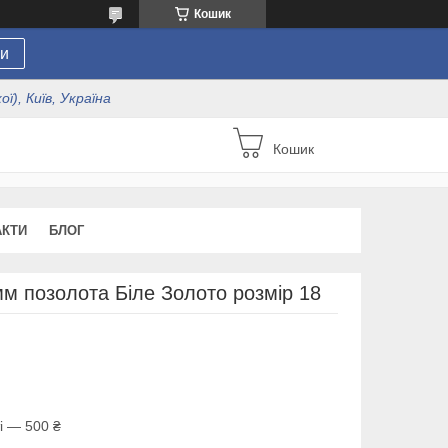
Кошик
и
ї), Київ, Україна
Кошик
АКТИ
БЛОГ
м позолота Біле Золото розмір 18
і — 500 ₴