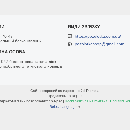
5-70-47
https://pozolotka.com.ua/
нальний безкоштовний
pozolotkashop@gmail.com
 047 безкоштовна гаряча лінія з
о мобільного та міського номера
Сайт створений на маркетплейсі
Prom.ua
Продавець на Bigl.ua
Позолотка - інтернет-магазин позолочених прикрас |
Поскаржитися на контент
|
Політика ко
Select Language
▼