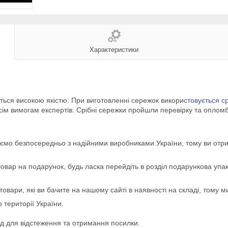
Характеристики
ються високою якістю. При виготовленні сережок викори
стовується ср
 усім вимогам експертів. Срібні сережки пройшли перевірку та 
мо безпосередньо з надійними виробниками України, тому ви отрим
товар на подарунок, будь ласка перейдіть в розділ подарункова упак
 товари, які ви бачите на нашому сайті в наявності на складі, том
території України.
д для відстеження та отримання посилки.