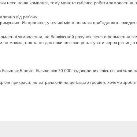
авки несе наша компанія, тому можете сміливо робити замовлення н
алежно від регіону.
римувача. Як правило, у великі міста посилки приїжджають швидко з
мленні замовлення, на банківський рахунок після оформлення зам
и не можна, пошта не дає поки що таке реалізувати через різниці в
льш як 5 років, більше ніж 70 000 задоволених клієнтів, які залиш
 срібні прикраси, не витрачаючи на це багато грошей, хочемо зроб