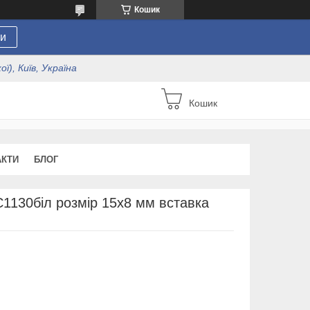
Кошик
и
ї), Київ, Україна
Кошик
АКТИ
БЛОГ
С1130біл розмір 15х8 мм вставка