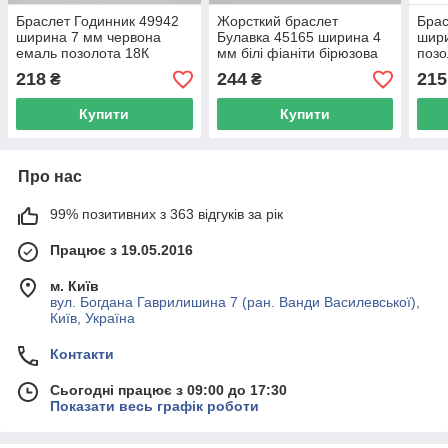
Браслет Годинник 49942
Жорсткий браслет
Брас
ширина 7 мм червона
Булавка 45165 ширина 4
шири
емаль позолота 18К
мм білі фіаніти бірюзова
позо
довжина 17+3
емаль позолота 18К
17+
218
244
215
₴
₴
довжина 15-18
Купити
Купити
Про нас
99% позитивних з 363 відгуків за рік
Працює з 19.05.2016
м. Київ
вул. Богдана Гаврилишина 7 (ран. Ванди Василевської),
Київ, Україна
Контакти
Сьогодні працює з 09:00 до 17:30
Показати весь графік роботи