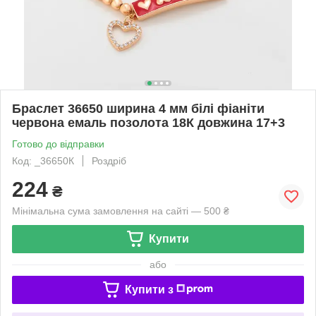
Браслет 36650 ширина 4 мм білі фіаніти
червона емаль позолота 18К довжина 17+3
Готово до відправки
Код: _36650К
Роздріб
224
₴
Мінімальна сума замовлення на сайті — 500 ₴
Купити
або
Купити з