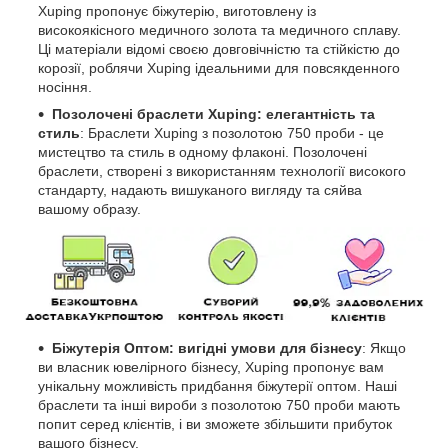
Xuping пропонує біжутерію, виготовлену із
високоякісного медичного золота та медичного сплаву.
Ці матеріали відомі своєю довговічністю та стійкістю до
корозії, роблячи Xuping ідеальними для повсякденного
носіння.
Позолочені браслети Xuping: елегантність та
стиль
: Браслети Xuping з позолотою 750 проби - це
мистецтво та стиль в одному флаконі. Позолочені
браслети, створені з використанням технології високого
стандарту, надають вишуканого вигляду та сяйва
вашому образу.
Біжутерія Оптом: вигідні умови для бізнесу
: Якщо
ви власник ювелірного бізнесу, Xuping пропонує вам
унікальну можливість придбання біжутерії оптом. Наші
браслети та інші вироби з позолотою 750 проби мають
попит серед клієнтів, і ви зможете збільшити прибуток
вашого бізнесу.