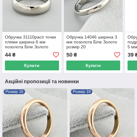
Обручка 31110расп точки
Обручка 14046 ширина 3
Обру
плями ширина 6 мм
мм позолота Біле Золото
подр
позолота Біле Золото
розмір 20
5 мм
розмір 17
Золо
44
50
39
₴
₴
Купити
Купити
Акційні пропозиції та новинки
Розмір 16
Розмір 19