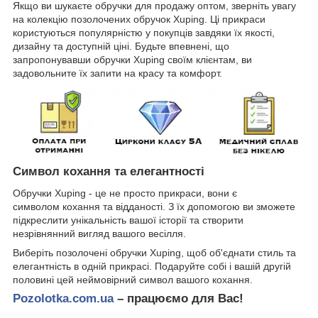
Якщо ви шукаєте обручки для продажу оптом, зверніть увагу
на колекцію позолочених обручок Xuping. Ці прикраси
користуються популярністю у покупців завдяки їх якості,
дизайну та доступній ціні. Будьте впевнені, що
запропонувавши обручки Xuping своїм клієнтам, ви
задовольните їх запити на красу та комфорт.
Символ кохання та елегантності
Обручки Xuping
- це не просто прикраси, вони є
символом кохання та відданості. З їх допомогою ви зможете
підкреслити унікальність вашої історії та створити
незрівнянний вигляд вашого весілля.
Виберіть позолочені обручки Xuping, щоб об'єднати стиль та
елегантність в одній прикрасі. Подаруйте собі і вашій другій
половині цей неймовірний символ вашого кохання.
Pozolotka.com.ua
– працюємо для Вас!