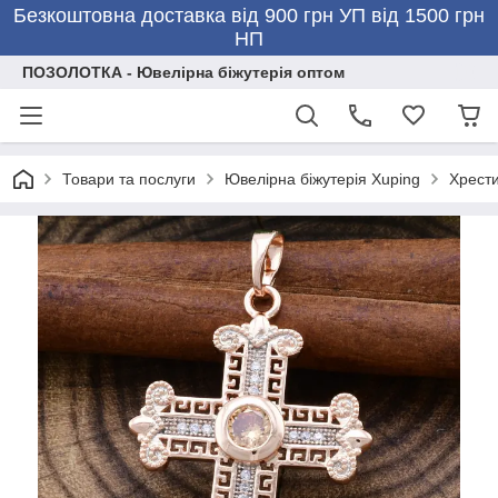
Безкоштовна доставка від 900 грн УП від 1500 грн
НП
ПОЗОЛОТКА - Ювелірна біжутерія оптом
Товари та послуги
Ювелірна біжутерія Xuping
Хрести