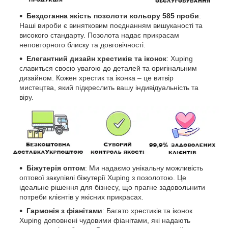
Бездоганна якість позолоти кольору 585 проби
:
Наші вироби є винятковим поєднанням вишуканості та
високого стандарту. Позолота надає прикрасам
неповторного блиску та довговічності.
Елегантний дизайн хрестиків та іконок
: Xuping
славиться своєю увагою до деталей та оригінальним
дизайном. Кожен хрестик та іконка – це витвір
мистецтва, який підкреслить вашу індивідуальність та
віру.
Біжутерія оптом
: Ми надаємо унікальну можливість
оптової закупівлі біжутерії Xuping з позолотою. Це
ідеальне рішення для бізнесу, що прагне задовольнити
потреби клієнтів у якісних прикрасах.
Гармонія з фіанітами
: Багато хрестиків та іконок
Xuping доповнені чудовими фіанітами, які надають