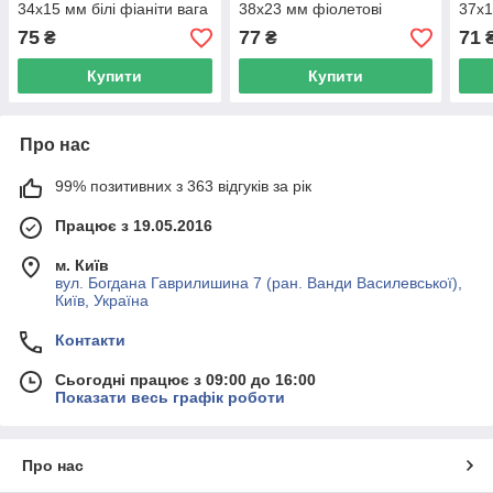
34х15 мм білі фіаніти вага
38x23 мм фіолетові
37х1
2.3 г позолота РО
фіаніти вага 2.8 г
2.3 
75
77
71
₴
₴
позолота РО
Купити
Купити
Про нас
99% позитивних з 363 відгуків за рік
Працює з 19.05.2016
м. Київ
вул. Богдана Гаврилишина 7 (ран. Ванди Василевської),
Київ, Україна
Контакти
Сьогодні працює з 09:00 до 16:00
Показати весь графік роботи
Про нас