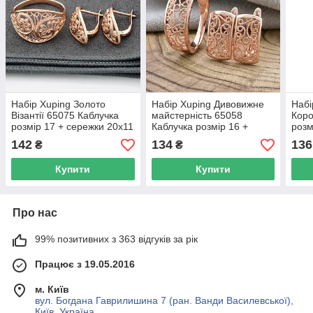
Набір Xuping Золото
Набір Xuping Дивовижне
Набі
Візантії 65075 Каблучка
майстерність 65058
Коро
розмір 17 + сережки 20х11
Каблучка розмір 16 +
розм
мм позолота РО
сережки 14х9 мм
мм 
142
134
136
₴
₴
позолота РО
Купити
Купити
Про нас
99% позитивних з 363 відгуків за рік
Працює з 19.05.2016
м. Київ
вул. Богдана Гаврилишина 7 (ран. Ванди Василевської),
Київ, Україна