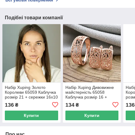
Всі умови повернення
Подібні товари компанії
Набір Xuping Золото
Набір Xuping Дивовижне
Набі
Королеви 65059 Каблучка
майстерність 65058
Коро
розмір 21 + сережки 16х10
Каблучка розмір 16 +
розм
мм позолота РО
сережки 14х9 мм
мм 
136
134
136
₴
₴
позолота РО
Купити
Купити
Про нас