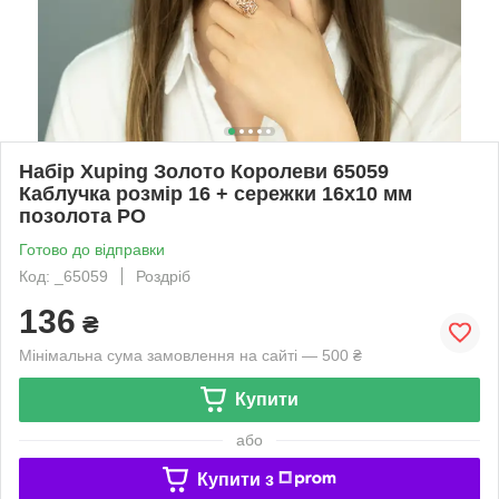
Набір Xuping Золото Королеви 65059
Каблучка розмір 16 + сережки 16х10 мм
позолота РО
Готово до відправки
Код: _65059
Роздріб
136
₴
Мінімальна сума замовлення на сайті — 500 ₴
Купити
або
Купити з