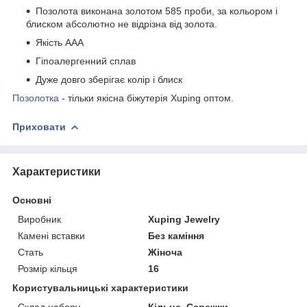
Позолота виконана золотом 585 проби, за кольором і
блиском абсолютно не відрізна від золота.
Якість ААА
Гіпоалергенний сплав
Дуже довго зберігає колір і блиск
Позолотка
- тільки якісна біжутерія Xuping оптом.
Приховати
Характеристики
Основні
Виробник
Xuping Jewelry
Камені вставки
Без каміння
Стать
Жіноча
Розмір кільця
16
Користувальницькі характеристики
Склад набору
Кільце, Сережки