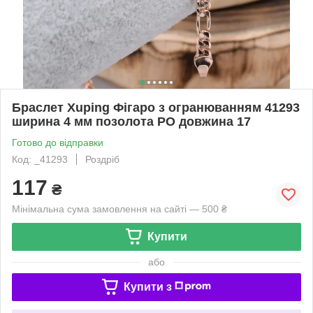
Браслет Xuping Фігаро з огранюванням 41293
ширина 4 мм позолота РО довжина 17
Готово до відправки
Код: _41293
Роздріб
117
₴
Мінімальна сума замовлення на сайті — 500 ₴
Купити
або
Купити з