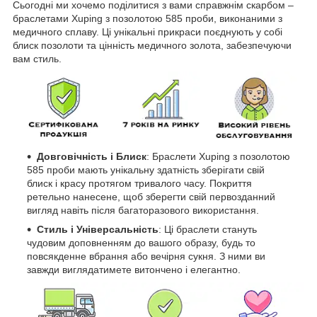
Сьогодні ми хочемо поділитися з вами справжнім скарбом –
браслетами Xuping з позолотою 585 проби, виконаними з
медичного сплаву. Ці унікальні прикраси поєднують у собі
блиск позолоти та цінність медичного золота, забезпечуючи
вам стиль.
Довговічність і Блиск
: Браслети Xuping з позолотою
585 проби мають унікальну здатність зберігати свій
блиск і красу протягом тривалого часу. Покриття
ретельно нанесене, щоб зберегти свій первозданний
вигляд навіть після багаторазового використання.
Стиль і Універсальність
: Ці браслети стануть
чудовим доповненням до вашого образу, будь то
повсякденне вбрання або вечірня сукня. З ними ви
завжди виглядатимете витончено і елегантно.