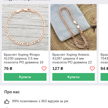
Браслет Xuping Фігаро
Браслет Xuping Алексіс
Брас
41230 ширина 3.5 мм
41287 ширина 4 мм
7543
позолота РО довжина 16
позолота РО довжина 22
позо
76
127
94
₴
₴
Купити
Купити
Про нас
99% позитивних з 363 відгуків за рік