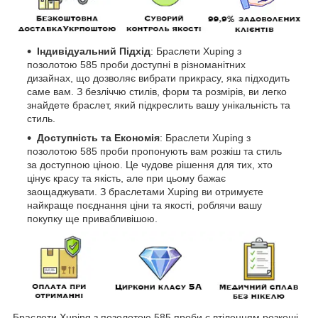
Індивідуальний Підхід
: Браслети Xuping з
позолотою 585 проби доступні в різноманітних
дизайнах, що дозволяє вибрати прикрасу, яка підходить
саме вам. З безліччю стилів, форм та розмірів, ви легко
знайдете браслет, який підкреслить вашу унікальність та
стиль.
Доступність та Економія
: Браслети Xuping з
позолотою 585 проби пропонують вам розкіш та стиль
за доступною ціною. Це чудове рішення для тих, хто
цінує красу та якість, але при цьому бажає
заощаджувати. З браслетами Xuping ви отримуєте
найкраще поєднання ціни та якості, роблячи вашу
покупку ще привабливішою.
Браслети Xuping з позолотою 585 проби є втіленням розкоші