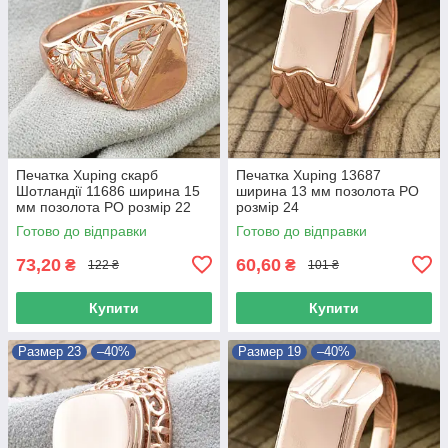
Печатка Xuping скарб
Печатка Xuping 13687
Шотландії 11686 ширина 15
ширина 13 мм позолота РО
мм позолота РО розмір 22
розмір 24
Готово до відправки
Готово до відправки
73,20
60,60
₴
₴
122 ₴
101 ₴
Купити
Купити
Размер 23
–40%
Размер 19
–40%