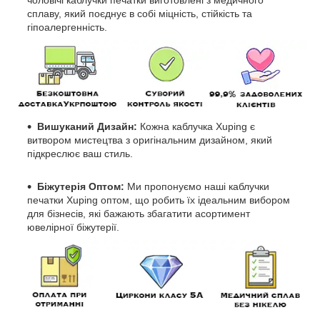
чоловічі каблучки печатки виготовлені з медичного
сплаву, який поєднує в собі міцність, стійкість та
гіпоалергенність.
Вишуканий Дизайн:
Кожна каблучка Xuping є
витвором мистецтва з оригінальним дизайном, який
підкреслює ваш стиль.
Біжутерія Оптом:
Ми пропонуємо наші каблучки
печатки Xuping оптом, що робить їх ідеальним вибором
для бізнесів, які бажають збагатити асортимент
ювелірної біжутерії.