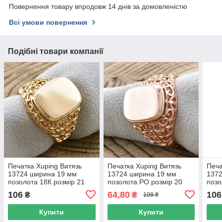
Повернення товару впродовж 14 днів за домовленістю
Всі умови повернення
Подібні товари компанії
Печатка Xuping Витязь
Печатка Xuping Витязь
Печа
13724 ширина 19 мм
13724 ширина 19 мм
137
позолота 18К розмір 21
позолота РО розмір 20
позо
106
64,80
106
₴
₴
108 ₴
Купити
Купити