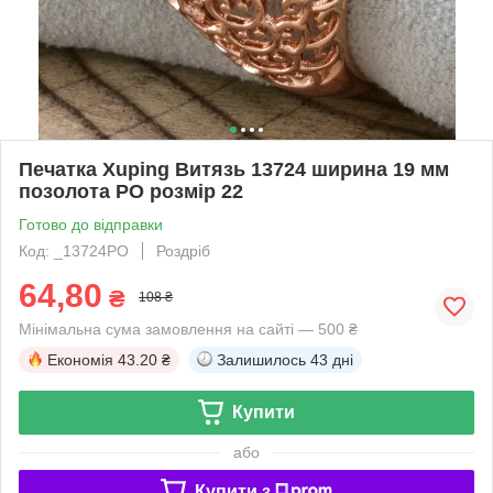
Печатка Xuping Витязь 13724 ширина 19 мм
позолота РО розмір 22
Готово до відправки
Код: _13724РО
Роздріб
64,80
₴
108 ₴
Мінімальна сума замовлення на сайті — 500 ₴
Економія
43.20 ₴
Залишилось
43 дні
Купити
або
Купити з