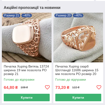
Акційні пропозиції та новинки
Размер 21
–40%
Размер 20
–40%
Печатка Xuping Витязь 13724
Печатка Xuping скарб
ширина 19 мм позолота РО
Шотландії 11686 ширина 15
розмір 21
мм позолота РО розмір 20
Готово до відправки
Готово до відправки
64,80
73,20
₴
₴
108 ₴
122 ₴
Купити
Купити